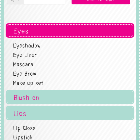
Eyes
Eyeshadow
Eye Liner
Mascara
Eye Brow
Make up set
Blush on
Lips
Lip Gloss
Lipstick