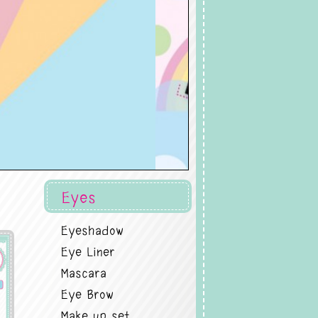
Eyes
Eyeshadow
Eye Liner
Mascara
Eye Brow
Make up set