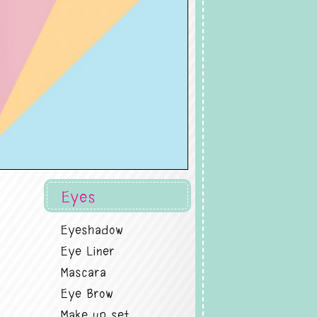
Eyes
Eyeshadow
Eye Liner
Mascara
Eye Brow
Make up set