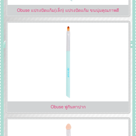
Obuse แปรงปัดแก้ม(เล็ก) แปรงปัดแก้ม ขนนุ่มคุณภาพดี
Obuse พู่กันทาปาก