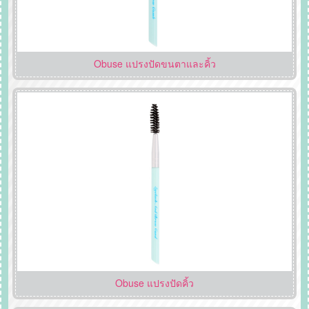
Obuse แปรงปัดขนตาและคิ้ว
Obuse แปรงปัดคิ้ว