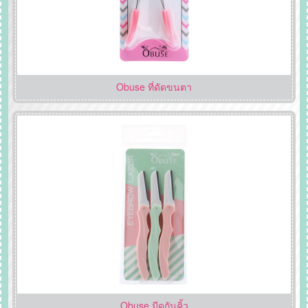
Obuse ที่ดัดขนตา
Obuse มีดกันคิ้ว