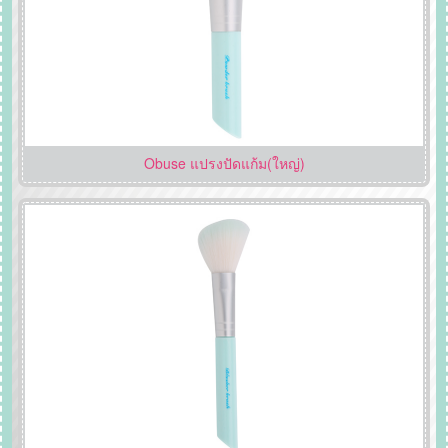
Obuse แปรงปัดแก้ม(ใหญ่)