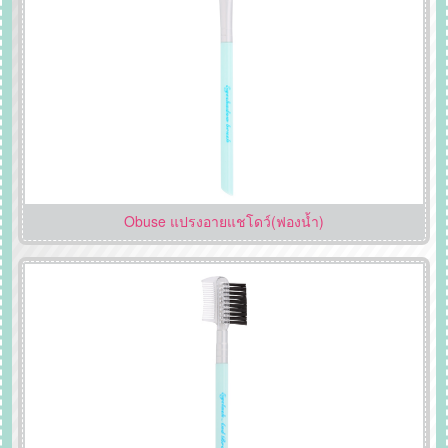
Obuse แปรงอายแชโดว์(ฟองน้ำ)