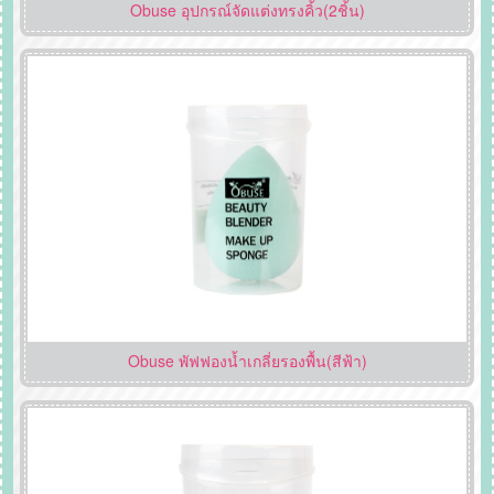
Obuse อุปกรณ์จัดแต่งทรงคิ้ว(2ชิ้น)
Obuse พัฟฟองน้ำเกลี่ยรองพื้น(สีฟ้า)