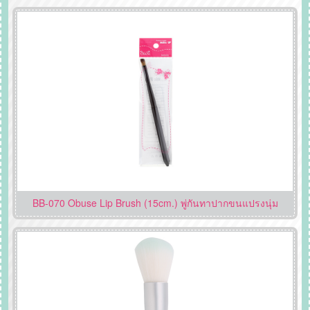
BB-070 Obuse Lip Brush (15cm.) พู่กันทาปากขนแปรงนุ่ม