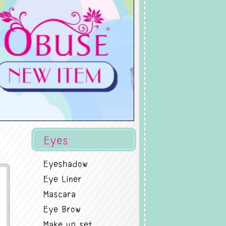
Eyes
Eyeshadow
Eye Liner
Mascara
Eye Brow
Make up set