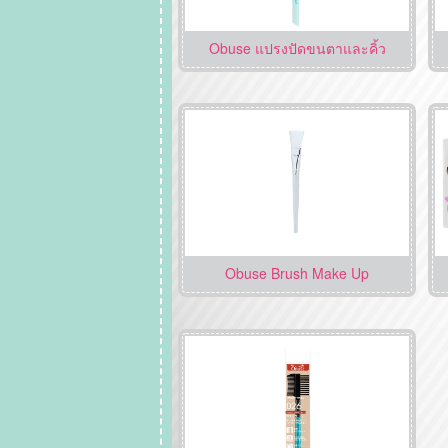
Obuse แปรงปัดขนตาและคิ้ว
Obuse Brush Make Up