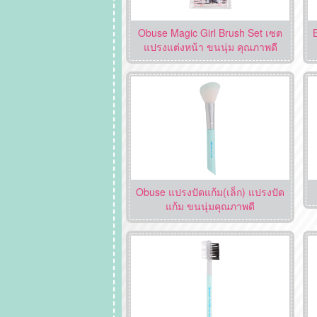
Obuse Magic Girl Brush Set เซต
แปรงแต่งหน้า ขนนุ่ม คุณภาพดี
Obuse แปรงปัดแก้ม(เล็ก) แปรงปัด
แก้ม ขนนุ่มคุณภาพดี