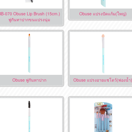
BB-070 Obuse Lip Brush (15cm.)
Obuse แปรงปัดแก้ม(ใหญ่)
พู่กันทาปากขนแปรงนุ่ม
Obuse พู่กันทาปาก
Obuse แปรงอายแชโดว์(ฟองน้ำ