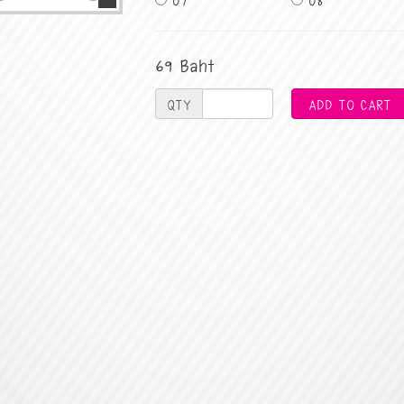
69 Baht
QTY
ADD TO CART