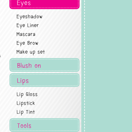
Eyes
Eyeshadow
Eye Liner
Mascara
Eye Brow
Make up set
น
น
Blush on
Lips
Lip Gloss
Lipstick
Lip Tint
Tools