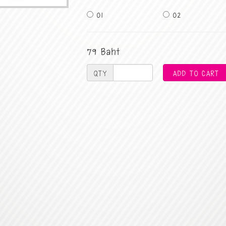
01
02
79 Baht
QTY
ADD TO CART